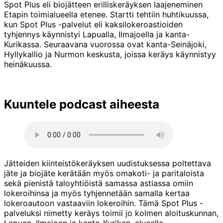
Spot Plus eli biojätteen erilliskeräyksen laajeneminen
Etapin toimialueella etenee. Startti tehtiin huhtikuussa,
kun Spot Plus -palvelut eli kaksilokeroastioiden
tyhjennys käynnistyi Lapualla, Ilmajoella ja kanta-
Kurikassa. Seuraavana vuorossa ovat kanta-Seinäjoki,
Hyllykallio ja Nurmon keskusta, joissa keräys käynnistyy
heinäkuussa.
Kuuntele podcast aiheesta
Jätteiden kiinteistökeräyksen uudistuksessa poltettava
jäte ja biojäte kerätään myös omakoti- ja paritaloista
sekä pienistä taloyhtiöistä samassa astiassa omiin
lokeroihinsa ja myös tyhjennetään samalla kertaa
lokeroautoon vastaaviin lokeroihin. Tämä Spot Plus -
palveluksi nimetty keräys toimii jo kolmen aloituskunnan,
Lapuan, Ilmajoen ja kanta-Kurikan, alueella.