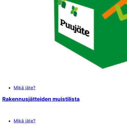
Mikä jäte?
Rakennusjätteiden muistilista
Mikä jäte?