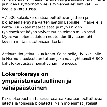
ja niiden käyttöön­otto sekä tyh­jennykset lähti­vät liik­
keelle aika­taulussa.
– 7 500 kaksilokeroastiaa poltettavan jätteen ja
biojätteen keräystä varten jaettiin Lapualle, Ilmajoelle ja
kanta-Kurikkaan määräajassa ja myös niiden
tyhjennykset käynnistyivät suunnitelman mukaisesti.
Myös vanhojen astioiden nouto kierrätykseen tehtiin
kevään mittaan, Letonsaari kertaa.
Astiaurakka jatkuu, kun kanta-Seinäjoelle, Hyllykalliolle
ja Nurmon keskustaan tullaan jakamaan yhteensä 6 500
kaksilokeroastiaa heinäkuuhun mennessä.
Lokerokeräys on
ympäristövastuullinen ja
vähäpäästöinen
Kaksilokeroastian toisessa osassa kerätään poltettavaa
jätettä ja toisessa biojätettä. Näin molemmat jätelajit