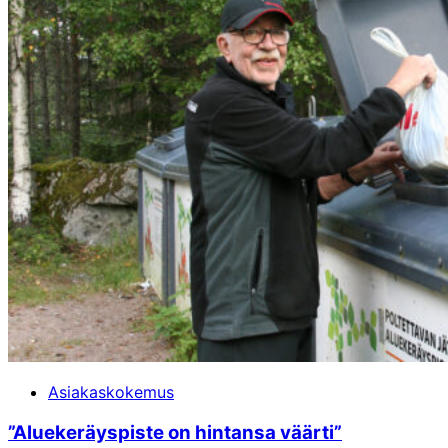
Asiakaskokemus
­”Aluekeräyspiste on hintansa väärti”