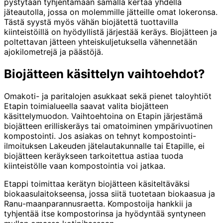
pystytään tyhjentämään samalla kertaa yhdellä
jäteautolla, jossa on molemmille jätteille omat lokeronsa.
Tästä syystä myös vähän biojätettä tuottavilla
kiinteistöillä on hyödyllistä järjestää keräys. Biojätteen ja
poltettavan jätteen yhteiskuljetuksella vähennetään
ajokilometrejä ja päästöjä.
Biojätteen käsittelyn vaihtoehdot?
Omakoti- ja paritalojen asukkaat sekä pienet taloyhtiöt
Etapin toimialueella saavat valita biojätteen
käsittelymuodon. Vaihtoehtoina on Etapin järjestämä
biojätteen erilliskeräys tai omatoiminen ympärivuotinen
kompostointi. Jos asiakas on tehnyt kompostointi-
ilmoituksen Lakeuden jätelautakunnalle tai Etapille, ei
biojätteen keräykseen tarkoitettua astiaa tuoda
kiinteistölle vaan kompostointia voi jatkaa.
Etappi toimittaa kerätyn biojätteen käsiteltäväksi
biokaasulaitokseensa, jossa siitä tuotetaan biokaasua ja
Ranu-maanparannusraetta. Kompostoija hankkii ja
tyhjentää itse kompostorinsa ja hyödyntää syntyneen