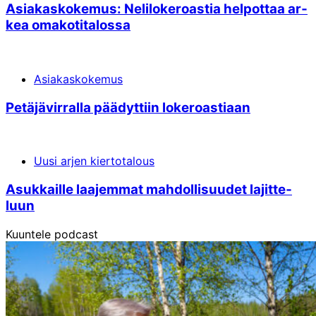
Asi­akas­koke­mus: Neli­lo­ke­ro­as­tia hel­pot­taa ar­
kea oma­koti­ta­lossa
Asiakaskokemus
Petäjä­vir­ral­la pää­dyt­tiin lo­ke­ro­asti­aan
Uusi arjen kiertotalous
Asuk­kaille laa­jem­mat mah­dolli­suu­det la­jitte­
luun
Kuuntele podcast