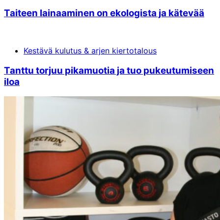
Tai­teen lai­naa­mi­nen on eko­logi­sta ja kä­te­vää
Kestävä kulutus & arjen kiertotalous
Tant­tu tor­juu pika­muo­tia ja tuo pu­keu­tu­mi­seen
iloa