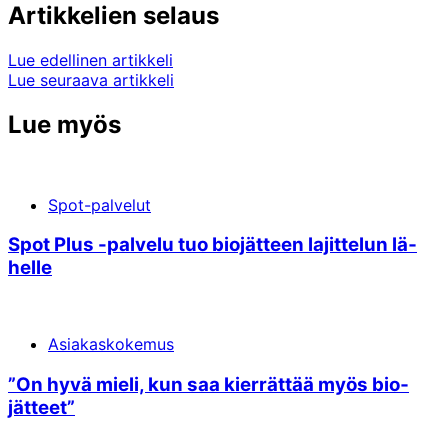
Artikkelien selaus
Lue edellinen artikkeli
Lue seuraava artikkeli
Lue myös
Spot-palvelut
Spot Plus -pal­ve­lu tuo bio­jät­teen la­jit­te­lun lä­
hel­le
Asiakaskokemus
”On hyvä mieli, kun saa kierrättää myös bio­
jätteet”