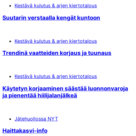
Kestävä kulutus & arjen kiertotalous
Suu­ta­rin vers­taal­la ken­gät kun­toon
Kestävä kulutus & arjen kiertotalous
Tren­dinä vaat­tei­den kor­jaus ja tuu­naus
Kestävä kulutus & arjen kiertotalous
Käy­te­tyn kor­jaa­mi­nen sääs­tää luon­non­va­ro­ja
ja pie­nen­tää hii­li­ja­lan­jäl­keä
Jätehuollossa NYT
Haittakasvi-info