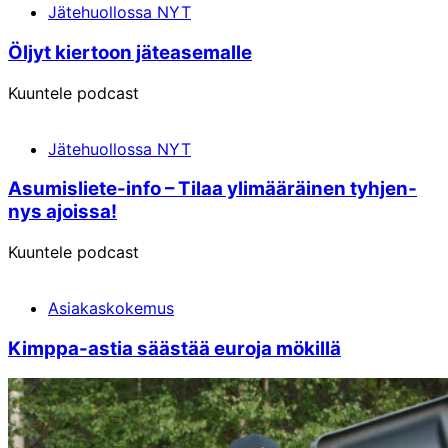
Jätehuollossa NYT
Öljyt kier­toon jäteasemalle
Kuuntele podcast
Jätehuollossa NYT
Asumis­liete-info – Ti­laa yli­mää­räi­nen tyh­jen­
nys ajois­sa!
Kuuntele podcast
Asiakaskokemus
Kimppa-astia sääs­tää eu­ro­ja mö­kil­lä