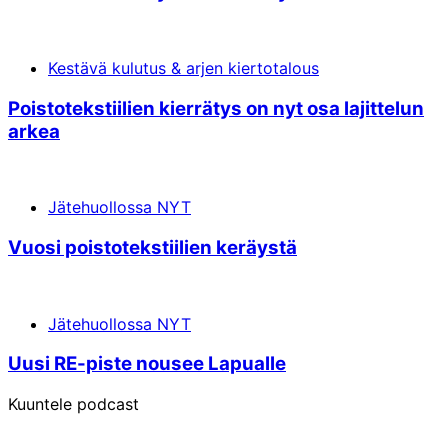
Kestävä kulutus & arjen kiertotalous
Poistotekstiilien kierrätys on nyt osa lajittelun
arkea
Jätehuollossa NYT
Vuo­si poistoteks­tii­li­en ke­räys­tä
Jätehuollossa NYT
Uu­si RE-pis­te nou­see La­pu­al­le
Kuuntele podcast