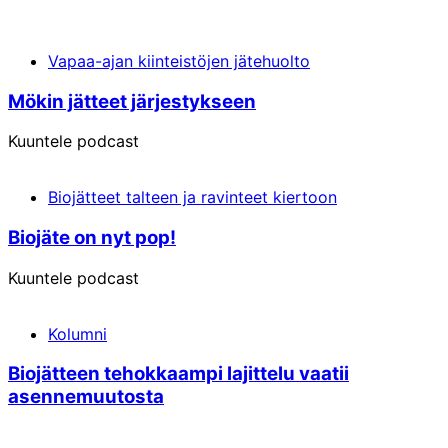
Vapaa-ajan kiinteistöjen jätehuolto
Mö­kin jät­teet jär­jes­tyk­seen
Kuuntele podcast
Biojätteet talteen ja ravinteet kiertoon
Bio­jät­e on nyt pop!
Kuuntele podcast
Kolumni
Biojätteen tehokkaampi lajittelu vaatii
asennemuutosta