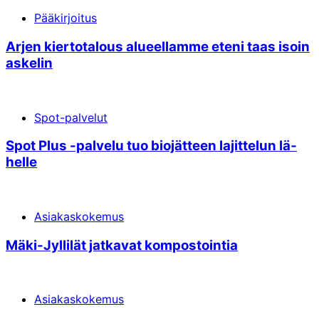
Pääkirjoitus
Arjen kiertotalous alueellamme eteni taas isoin
askelin
Spot-palvelut
Spot Plus -pal­ve­lu tuo bio­jät­teen la­jit­te­lun lä­
hel­le
Asiakaskokemus
Mäki-Jylli­lät jat­ka­vat kom­pos­toin­tia
Asiakaskokemus