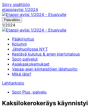
Siirry sisältöön
etappiaviisi
1/2024
Päävalikko
1/2024
Pääkirjoitus
Kolumni
Jätehuollossa NYT
Kestävä kulutus & arjen kiertotalous
Spot-palvelut
Asiakaskokemukset
Vapaa-ajan kiinteistöjen jätehuolto
Mikä jäte?
Lehtiarkisto
Spot Plus -palvelu
Kak­si­lo­ke­ro­ke­räys käyn­nis­tyi