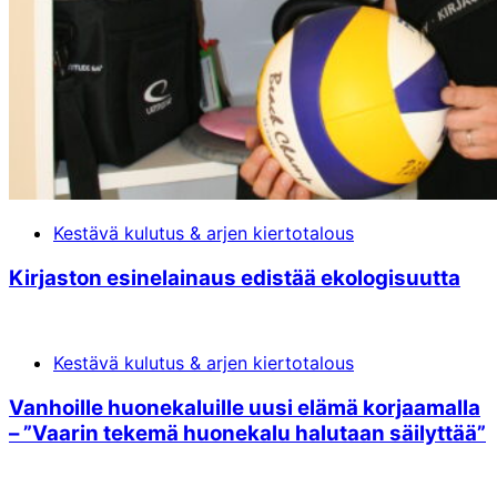
Kestävä kulutus & arjen kiertotalous
Kir­jas­ton esi­ne­lai­naus edis­tää eko­logi­suut­ta
Kestävä kulutus & arjen kiertotalous
Van­hoil­le huo­ne­ka­luil­le uu­si elä­mä kor­jaa­mal­la
– ”Vaa­rin te­ke­mä huo­ne­ka­lu ha­lu­taan säi­lyt­tää”