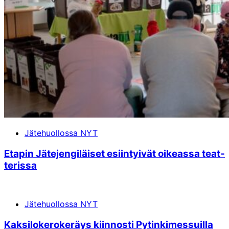
Jätehuollossa NYT
Eta­pin Jä­te­jen­gi­läi­set esiin­tyi­vät oi­ke­as­sa te­at­
te­ris­sa
Jätehuollossa NYT
Kak­si­lo­ke­ro­ke­räys kiin­nos­ti Py­tin­ki­mes­suil­la