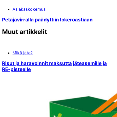
Asiakaskokemus
Petäjä­vir­ral­la pää­dyt­tiin lo­ke­ro­asti­aan
Muut artikkelit
Mikä jäte?
Ri­sut ja ha­ra­voin­nit mak­sut­ta jä­te­ase­mil­le ja
RE-pis­teel­le