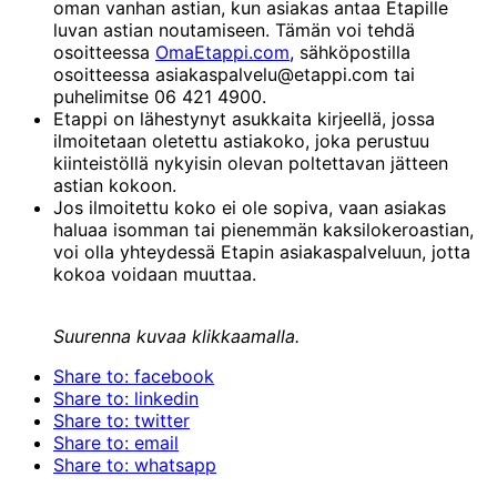
oman vanhan astian, kun asiakas antaa Etapille
luvan astian noutamiseen. Tämän voi tehdä
osoitteessa
OmaEtappi.com
, sähköpostilla
osoitteessa asiakaspalvelu@etappi.com tai
puhelimitse 06 421 4900.
Etappi on lähestynyt asukkaita kirjeellä, jossa
ilmoitetaan oletettu astiakoko, joka perustuu
kiinteistöllä nykyisin olevan poltettavan jätteen
astian kokoon.
Jos ilmoitettu koko ei ole sopiva, vaan asiakas
haluaa isomman tai pienemmän kaksilokeroastian,
voi olla yhteydessä Etapin asiakaspalveluun, jotta
kokoa voidaan muuttaa.
Suurenna kuvaa klikkaamalla.
Share to: facebook
Share to: linkedin
Share to: twitter
Share to: email
Share to: whatsapp