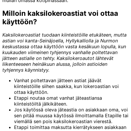
mullan omassa kotipihassaan.
Milloin kaksilokeroastiat voi ottaa
käyttöön?
Kaksilokeroastiat tuodaan kiinteistöille etukäteen, mutta
astian voi kanta-Seinäjoella, Hyllykalliolla ja Nurmon
keskustassa ottaa käyttöön vasta kesäkuun lopulla, kun
kuukauden viimeinen tyhjennys vanhalle poltettavan
jätteen astialle on tehty. Kaksilokeroautot lähtevät
liikenteeseen heinäkuun alussa, jolloin astioiden
tyhjennys käynnistyy.
Vanhat poltettavan jätteen astiat jäävät
kiinteistöille siihen saakka, kun lokeroastian voi
ottaa käyttöön.
Etappi noutaa omat vanhat jäteastiansa
kiinteistöiltä jälkikäteen.
Jos käytössä oleva jäteastia on asiakkaan oma, voi
sen pitää muussa käytössä ilmoittamalla Etapille tai
viemällä sen pois kaksilokeroastian vierestä.
Etappi toimittaa maksutta kierrätykseen asiakkaan