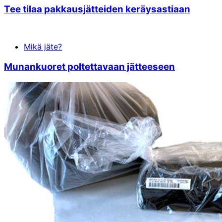
Tee tilaa pakkausjätteiden keräysastiaan
Mikä jäte?
Mu­nan­kuo­ret pol­tet­ta­vaan jät­tee­seen