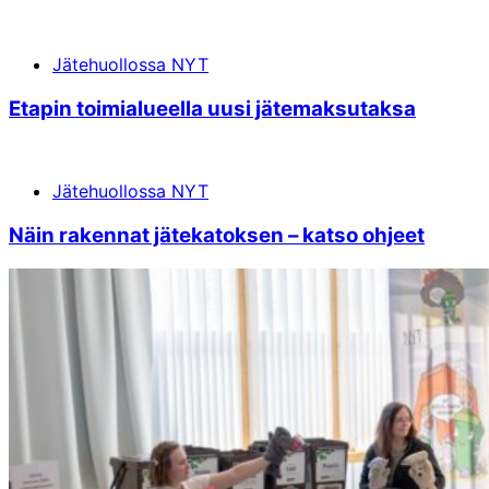
Jätehuollossa NYT
Eta­pin toi­mi­alu­eel­la uu­si jä­te­mak­su­tak­sa
Jätehuollossa NYT
Näin ra­ken­nat jä­te­ka­tok­sen – kat­so oh­jeet