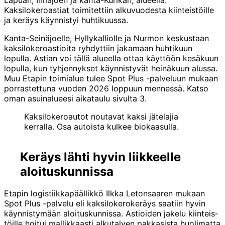
Kaksilokeroastiat toimitettiin alkuvuodesta kiinteistöille
ja keräys käynnistyi huhtikuussa.
Kanta-Seinäjoelle, Hyllykalliolle ja Nurmon keskustaan
kaksilokeroastioita ryhdyttiin jakamaan huhtikuun
lopulla. Astian voi tällä alueella ottaa käyttöön kesäkuun
lopulla, kun tyhjennykset käynnistyvät heinäkuun alussa.
Muu Etapin toimialue tulee Spot Plus -palveluun mukaan
porrastettuna vuoden 2026 loppuun mennessä. Katso
oman asuinalueesi aikataulu sivulta 3.
Kaksilokeroautot noutavat kaksi jätelajia
kerralla. Osa autoista kulkee biokaasulla.
Keräys lähti hyvin liikkeelle
aloitus­kunnissa
Etapin logistiikka­päällikkö Ilkka Leton­saaren mukaan
Spot Plus -palvelu eli kaksi­lokero­keräys saatiin hyvin
käynnis­tymään aloitus­kunnissa. Astioiden jakelu kiinteis­
töille hoitui mallik­kaasti alku­talven pakka­sista huoli­matta