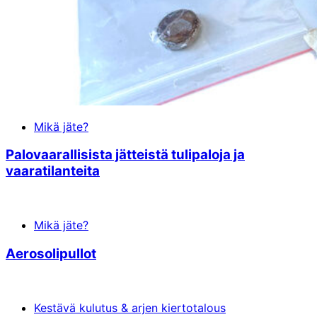
Mikä jäte?
Palovaarallisista jätteistä tulipaloja ja
vaaratilanteita
Mikä jäte?
Aerosolipullot
Kestävä kulutus & arjen kiertotalous