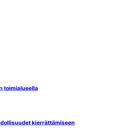
 toimi­alueella
hdollisuudet kierrättämiseen