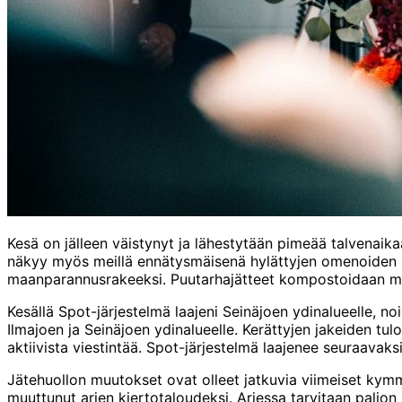
Kesä on jälleen väistynyt ja lähestytään pimeää talvenaika
näkyy myös meillä ennätysmäisenä hylättyjen omenoiden m
maanparannusrakeeksi. Puutarhajätteet kompostoidaan mult
Kesällä Spot-järjestelmä laajeni Seinäjoen ydinalueelle, no
Ilmajoen ja Seinäjoen ydinalueelle. Kerättyjen jakeiden tul
aktiivista viestintää. Spot-järjestelmä laajenee seuraavak
Jätehuollon muutokset ovat olleet jatkuvia viimeiset kymm
muuttunut arjen kiertotaloudeksi. Arjessa tarvitaan paljo