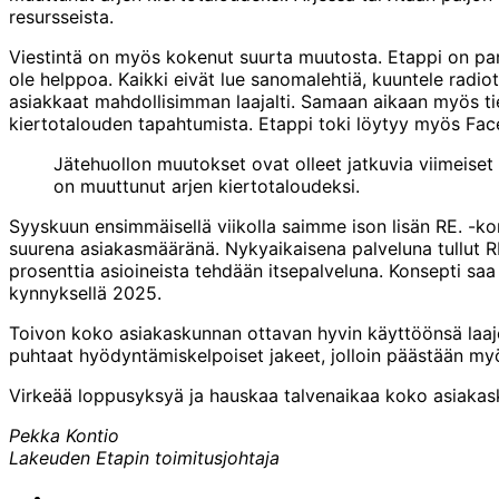
resursseista.
Viestintä on myös kokenut suurta muutosta. Etappi on pan
ole helppoa. Kaikki eivät lue sanomalehtiä, kuuntele radiot
asiakkaat mahdollisimman laajalti. Samaan aikaan myös ti
kiertotalouden tapahtumista. Etappi toki löytyy myös Face
Jätehuollon muutokset ovat olleet jatkuvia viimeise
on muuttunut arjen kiertotaloudeksi.
Syyskuun ensimmäisellä viikolla saimme ison lisän RE. -ko
suurena asiakasmääränä. Nykyaikaisena palveluna tullut RE
prosenttia asioineista tehdään itsepalveluna. Konsepti saa
kynnyksellä 2025.
Toivon koko asiakaskunnan ottavan hyvin käyttöönsä laajen
puhtaat hyödyntämiskelpoiset jakeet, jolloin päästään myö
Virkeää loppusyksyä ja hauskaa talvenaikaa koko asiaka
Pekka Kontio
Lakeuden Etapin toimitusjohtaja
Share