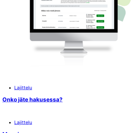
Lajittelu
Onko jäte hakusessa?
Lajittelu