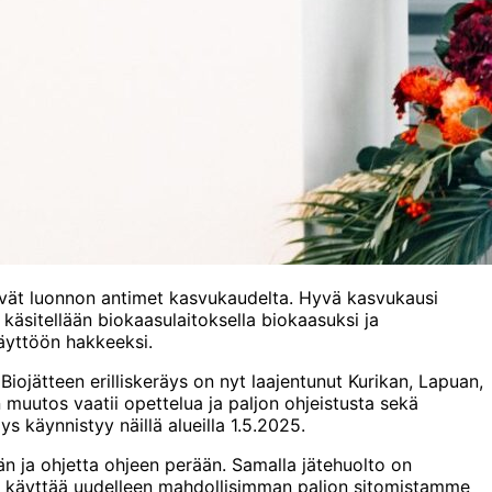
i hyvät luonnon antimet kasvukaudelta. Hyvä kasvukausi
sitellään biokaasulaitoksella biokaasuksi ja
äyttöön hakkeeksi.
Biojätteen erilliskeräys on nyt laajentunut Kurikan, Lapuan,
n muutos vaatii opettelua ja paljon ohjeistusta sekä
s käynnistyy näillä alueilla 1.5.2025.
n ja ohjetta ohjeen perään. Samalla jätehuolto on
 ja käyttää uudelleen mahdollisimman paljon sitomistamme