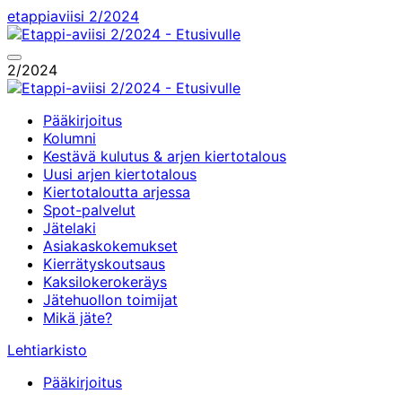
Siirry
etappiaviisi
2/2024
sisältöön
Päävalikko
2/2024
Pääkirjoitus
Kolumni
Kestävä kulutus & arjen kiertotalous
Uusi arjen kiertotalous
Kiertotaloutta arjessa
Spot-palvelut
Jätelaki
Asiakaskokemukset
Kierrätyskoutsaus
Kaksilokerokeräys
Jätehuollon toimijat
Mikä jäte?
Lehtiarkisto
Pääkirjoitus