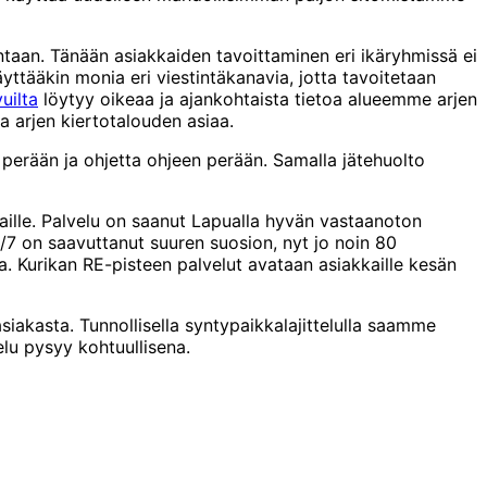
taan. Tänään asiakkaiden tavoittaminen eri ikäryhmissä ei
äyttääkin monia eri viestintäkanavia, jotta tavoitetaan
uilta
löytyy oikeaa ja ajankohtaista tietoa alueemme arjen
a arjen kiertotalouden asiaa.
perään ja ohjetta ohjeen perään. Samalla jätehuolto
aille. Palvelu on saanut Lapualla hyvän vastaanoton
/7 on saavuttanut suuren suosion, nyt jo noin 80
a. Kurikan RE-pisteen palvelut avataan asiakkaille kesän
iakasta. Tunnollisella syntypaikkalajittelulla saamme
elu pysyy kohtuullisena.