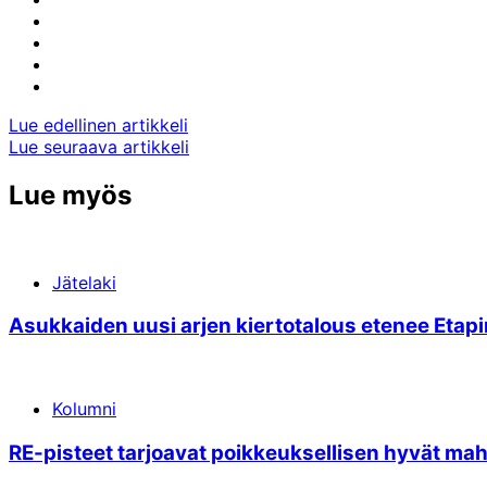
to:
Share
facebook
to:
Share
linkedin
to:
Share
twitter
to:
Share
email
to:
Artikkelien
Lue edellinen artikkeli
whatsapp
Lue seuraava artikkeli
selaus
Lue myös
Jätelaki
Asukkaiden uusi arjen kierto­talous etenee Etapin
Kolumni
RE-pisteet tarjoavat poikkeuksellisen hyvät ma