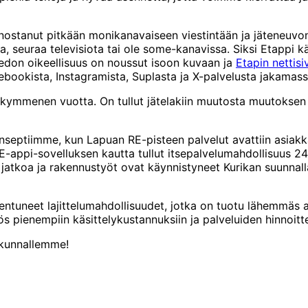
ostanut pitkään monikanavaiseen viestintään ja jäteneuvon
a, seuraa televisiota tai ole some-kanavissa. Siksi Etappi k
edon oikeellisuus on noussut isoon kuvaan ja
Etapin nettisiv
bookista, Instagramista, Suplasta ja X-palvelusta jakamass
t kymmenen vuotta. On tullut jätelakiin muutosta muutoksen 
nseptiimme, kun Lapuan RE-pisteen palvelut avattiin asiakk
-appi-sovelluksen kautta tullut itsepalvelumahdollisuus 24
 jatkoa ja rakennustyöt ovat käynnistyneet Kurikan suunnall
tuneet lajittelumahdollisuudet, jotka on tuotu lähemmäs as
s pienempiin käsittelykustannuksiin ja palveluiden hinnoitt
skunnallemme!