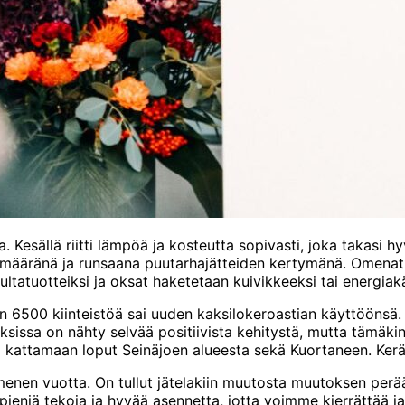
a. Kesällä riitti lämpöä ja kosteutta sopivasti, joka takas
ääränä ja runsaana puutarhajätteiden kertymänä. Omenat kä
atuotteiksi ja oksat haketetaan kuivikkeeksi tai energiak
in 6500 kiinteistöä sai uuden kaksilokeroastian käyttöönsä. 
oksissa on nähty selvää positiivista kehitystä, mutta tämäki
si kattamaan loput Seinäjoen alueesta sekä Kuortaneen. Keräy
enen vuotta. On tullut jätelakiin muutosta muutoksen perää
n pieniä tekoja ja hyvää asennetta, jotta voimme kierrättää