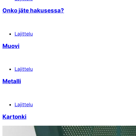
Onko jäte hakusessa?
Lajittelu
Muovi
Lajittelu
Metalli
Lajittelu
Kartonki