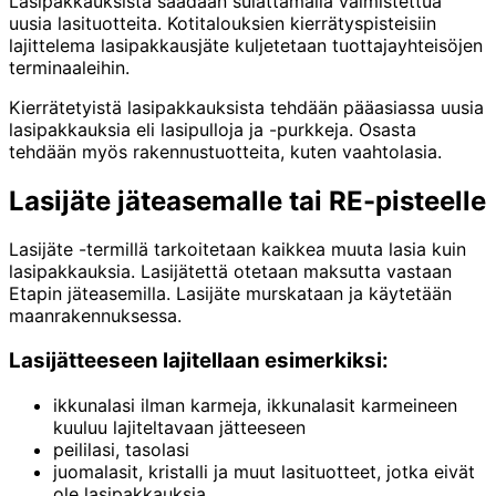
Lasipakkauksista saadaan sulattamalla valmistettua
uusia lasituotteita. Kotitalouksien kierrätyspisteisiin
lajittelema lasipakkausjäte kuljetetaan tuottajayhteisöjen
terminaaleihin.
Kierrätetyistä lasipakkauksista tehdään pääasiassa uusia
lasipakkauksia eli lasipulloja ja -purkkeja. Osasta
tehdään myös rakennustuotteita, kuten vaahtolasia.
Lasijäte jäteasemalle tai RE-pisteelle
Lasijäte -termillä tarkoitetaan kaikkea muuta lasia kuin
lasipakkauksia. Lasijätettä otetaan maksutta vastaan
Etapin jäteasemilla. Lasijäte murskataan ja käytetään
maanrakennuksessa.
Lasijätteeseen lajitellaan esimerkiksi:
ikkunalasi ilman karmeja, ikkunalasit karmeineen
kuuluu lajiteltavaan jätteeseen
peililasi, tasolasi
juomalasit, kristalli ja muut lasituotteet, jotka eivät
ole lasipakkauksia