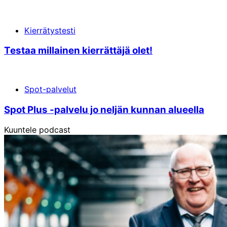
Kierrätystesti
Testaa millainen kierrättäjä olet!
Spot-palvelut
Spot Plus -palvelu jo neljän kunnan alueella
Kuuntele podcast