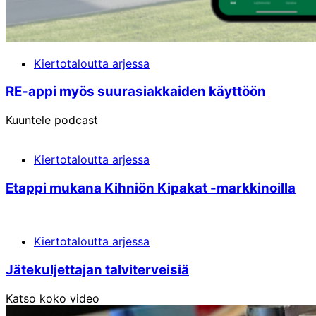
Kiertotaloutta arjessa
RE-appi myös suur­asiakkai­den käyttöön
Kuuntele podcast
Kiertotaloutta arjessa
Etappi mukana Kihniön Kipakat -markkinoilla
Kiertotaloutta arjessa
Jätekuljettajan talviterveisiä
Katso koko video