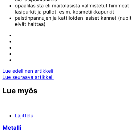
opaalilasista eli maitolasista valmistetut himmeät
lasipurkit ja pullot, esim. kosmetiikkapurkit
paistinpannujen ja kattiloiden lasiset kannet (nupit
eivät haittaa)
Share
to:
Share
facebook
to:
Share
linkedin
to:
Share
twitter
to:
Share
email
to:
Artikkelien
Lue edellinen artikkeli
whatsapp
Lue seuraava artikkeli
selaus
Lue myös
Lajittelu
Metalli