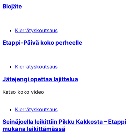
Biojäte
Kierrätyskoutsaus
Etappi-Päivä koko perheelle
Kierrätyskoutsaus
Jätejengi opettaa lajittelua
Katso koko video
Kierrätyskoutsaus
Seinäjoella leikittiin Pikku Kakkosta – Etappi
mukana leikittämässä