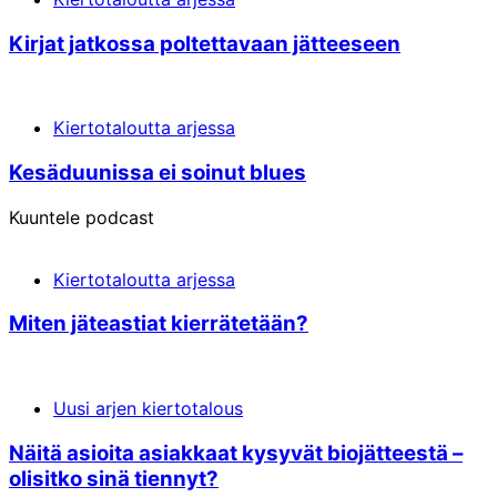
Kirjat jatkossa poltettavaan jätteeseen
Kiertotaloutta arjessa
Kesä­duunissa ei soinut blues
Kuuntele podcast
Kiertotaloutta arjessa
Miten jäte­astiat kierrätetään?
Uusi arjen kiertotalous
Näitä asioita asiakkaat kysyvät bio­jätteestä –
olisitko sinä tiennyt?