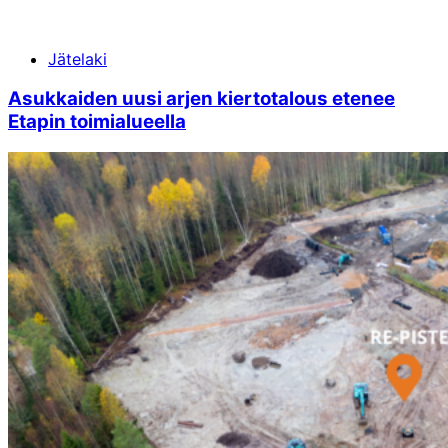
Jätelaki
Asukkaiden uusi arjen kierto­talous etenee
Etapin toimi­alueella