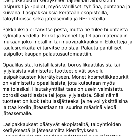
Lasipakkausten keräykseen lajitellaan ainoastaan
lasipurkit ja -pullot, myös värilliset, tyhjänä, puhtaana ja
kuivana. Lasipakkauksia kerätään ekopisteillä,
taloyhtiöissä sekä jäteasemilla ja RE-pisteillä.
Pakkauksia ei tarvitse pestä, mutta ne tulee huuhtaista
kylmällä vedellä. Korkit ja kannet lajitellaan materiaalin
mukaan joko metalliin tai muovipakkauksiin. Etikettejä ja
kaulusrenkaita ei tarvitse poistaa. Palauta pantilliset
lasipullot kaupan palautusautomaattiin.
Opaalilasista, kristallilasista, borosilikaattilasista tai
lyijylasista valmistetut tuotteet eivät sovellu
lasipakkausten kierrätykseen. Monet kosmetiikkapurkit
on valmistettu opaalilasista, jota kutsutaan myös
maitolasiksi. Hautakynttilät taas on usein valmistettu
borosilikaattilasista tai jopa lyijylasista. Siksi nämä
tuotteet on luokiteltu lasijätteeksi ja ne voi yksittäisinä
laittaa kodin jäteastiaan tai suurina määrinä viedä
jäteasemalle.
Lasipakkaukset päätyvät ekopisteiltä, taloyhtiöiden
keräyksestä ja jäteasemilta kierrätykseen.