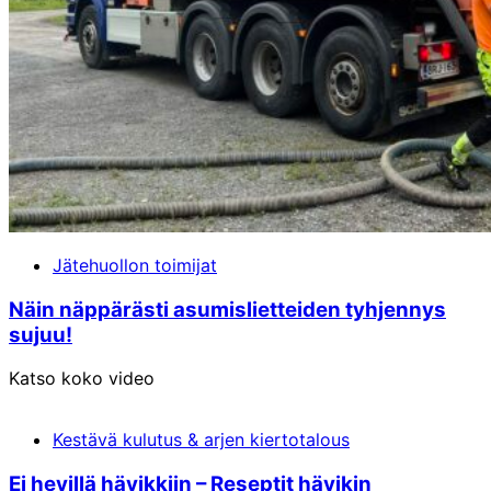
Jätehuollon toimijat
Näin näppärästi asumislietteiden tyhjennys
sujuu!
Katso koko video
Kestävä kulutus & arjen kiertotalous
Ei hevillä hävikkiin – Reseptit hävikin