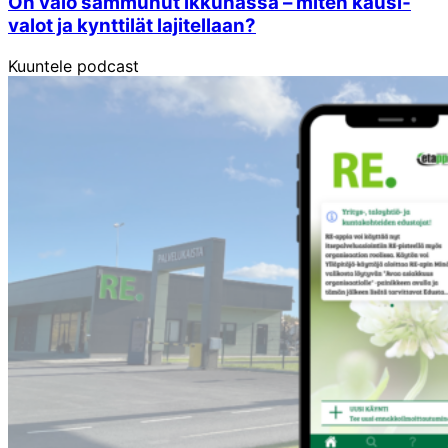
On valo sammunut ikkunassa – miten kausi­
valot ja kynttilät lajitellaan?
Kuuntele podcast