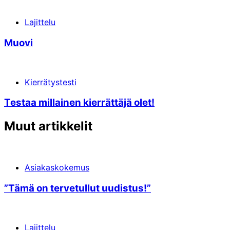
Lajittelu
Muovi
Kierrätystesti
Testaa millainen kierrättäjä olet!
Muut artikkelit
Asiakaskokemus
”Tämä on terve­tullut uudistus!”
Lajittelu