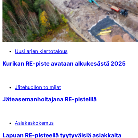
Uusi arjen kiertotalous
Kurikan RE-piste avataan alkukesästä 2025
Jätehuollon toimijat
Jäte­aseman­hoita­jana RE-pisteillä
Asiakaskokemus
Lapuan RE-pisteellä tyytyväisiä asiakkaita