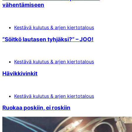
vähentämiseen
Kestävä kulutus & arjen kiertotalous
”Söitkö lautasen tyhjäksi?” – JOO!
Kestävä kulutus & arjen kiertotalous
Hävikkivinkit
Kestävä kulutus & arjen kiertotalous
Ruokaa poskiin, ei roskiin