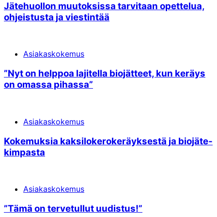
Jätehuollon muutoksissa tarvitaan opettelua,
ohjeistusta ja viestintää
Asiakaskokemus
”Nyt on helppoa lajitella bio­jätteet, kun keräys
on omassa pihassa”
Asiakaskokemus
Kokemuksia kaksi­lokero­keräyksestä ja bio­jäte­
kimpasta
Asiakaskokemus
”Tämä on terve­tullut uudistus!”