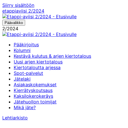
Siirry sisältöön
etappiaviisi
2/2024
Päävalikko
2/2024
Pääkirjoitus
Kolumni
Kestävä kulutus & arjen kiertotalous
Uusi arjen kiertotalous
Kiertotaloutta arjessa
Spot-palvelut
Jätelaki
Asiakaskokemukset
Kierrätyskoutsaus
Kaksilokerokeräys
Jätehuollon toimijat
Mikä jäte?
Lehtiarkisto