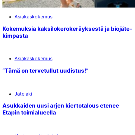
Asiakaskokemus
Kokemuksia kaksi­lokero­keräyksestä ja bio­jäte­
kimpasta
Asiakaskokemus
”Tämä on terve­tullut uudistus!”
Jätelaki
Asukkaiden uusi arjen kierto­talous etenee
Etapin toimi­alueella