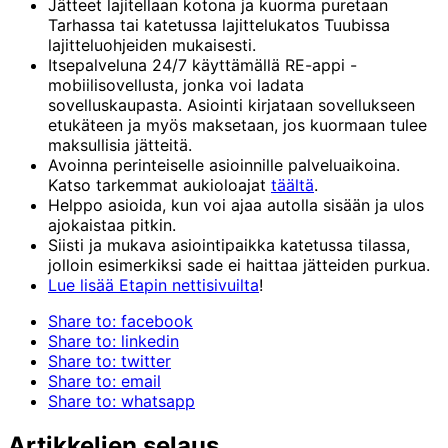
Jätteet lajitellaan kotona ja kuorma puretaan
Tarhassa tai katetussa lajittelukatos Tuubissa
lajitteluohjeiden mukaisesti.
Itsepalveluna 24/7 käyttämällä RE-appi -
mobiilisovellusta, jonka voi ladata
sovelluskaupasta. Asiointi kirjataan sovellukseen
etukäteen ja myös maksetaan, jos kuormaan tulee
maksullisia jätteitä.
Avoinna perinteiselle asioinnille palveluaikoina.
Katso tarkemmat aukioloajat
täältä
.
Helppo asioida, kun voi ajaa autolla sisään ja ulos
ajokaistaa pitkin.
Siisti ja mukava asiointipaikka katetussa tilassa,
jolloin esimerkiksi sade ei haittaa jätteiden purkua.
Lue lisää Etapin nettisivuilta
!
Share to: facebook
Share to: linkedin
Share to: twitter
Share to: email
Share to: whatsapp
Artikkelien selaus