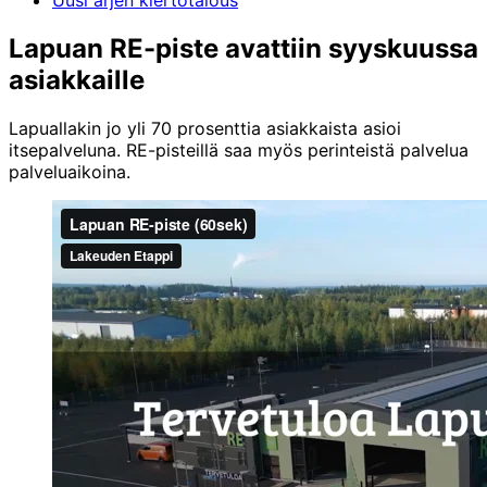
Uusi arjen kiertotalous
Lapuan RE-piste avattiin syyskuussa
asiakkaille
Lapuallakin jo yli 70 prosenttia asiakkaista asioi
itsepalveluna. RE-pisteillä saa myös perinteistä palvelua
palveluaikoina.