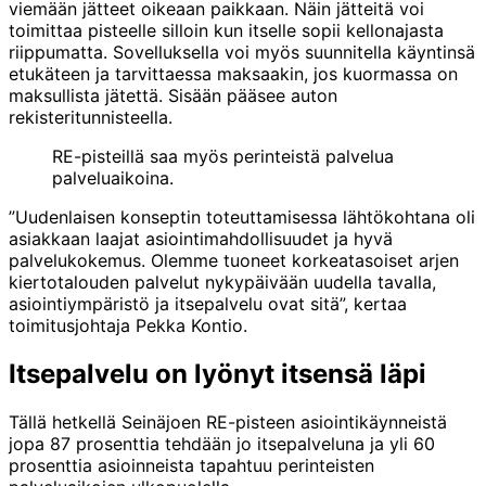
viemään jätteet oikeaan paikkaan. Näin jätteitä voi
toimittaa pisteelle silloin kun itselle sopii kellonajasta
riippumatta. Sovelluksella voi myös suunnitella käyntinsä
etukäteen ja tarvittaessa maksaakin, jos kuormassa on
maksullista jätettä. Sisään pääsee auton
rekisteritunnisteella.
RE-pisteillä saa myös perinteistä palvelua
palveluaikoina.
”Uudenlaisen konseptin toteuttamisessa lähtökohtana oli
asiakkaan laajat asiointimahdollisuudet ja hyvä
palvelukokemus. Olemme tuoneet korkeatasoiset arjen
kiertotalouden palvelut nykypäivään uudella tavalla,
asiointiympäristö ja itsepalvelu ovat sitä”, kertaa
toimitusjohtaja Pekka Kontio.
Itsepalvelu on lyönyt itsensä läpi
Tällä hetkellä Seinäjoen RE-pisteen asiointikäynneistä
jopa 87 prosenttia tehdään jo itsepalveluna ja yli 60
prosenttia asioinneista tapahtuu perinteisten