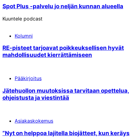
Spot Plus -palvelu jo neljän kunnan alueella
Kuuntele podcast
Kolumni
RE-pisteet tarjoavat poikkeuksellisen hyvät
mahdollisuudet kierrättämiseen
Pääkirjoitus
Jätehuollon muutoksissa tarvitaan opettelua,
ohjeistusta ja viestintää
Asiakaskokemus
”Nyt on helppoa lajitella bio­jätteet, kun keräys