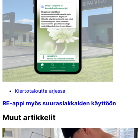
Kiertotaloutta arjessa
RE-appi myös suur­asiakkai­den käyttöön
Muut artikkelit