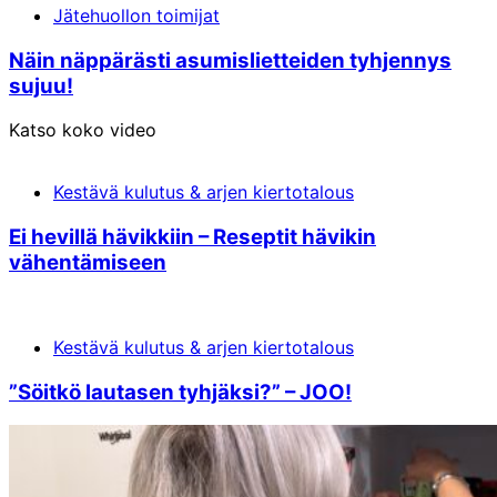
Jätehuollon toimijat
Näin näppärästi asumislietteiden tyhjennys
sujuu!
Katso koko video
Kestävä kulutus & arjen kiertotalous
Ei hevillä hävikkiin – Reseptit hävikin
vähentämiseen
Kestävä kulutus & arjen kiertotalous
”Söitkö lautasen tyhjäksi?” – JOO!