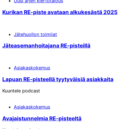
Uusi arjen kiertotalous
Kurikan RE-piste avataan alkukesästä 2025
Jätehuollon toimijat
Jäte­aseman­hoita­jana RE-pisteillä
Asiakaskokemus
Lapuan RE-pisteellä tyytyväisiä asiakkaita
Kuuntele podcast
Asiakaskokemus
Avajais­tunnelmia RE-pisteeltä