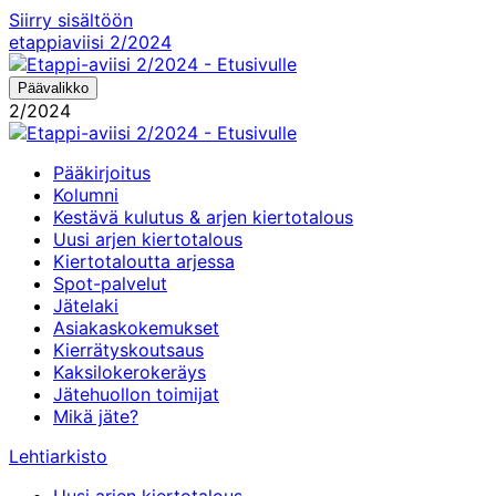
Siirry sisältöön
etappiaviisi
2/2024
Päävalikko
2/2024
Pääkirjoitus
Kolumni
Kestävä kulutus & arjen kiertotalous
Uusi arjen kiertotalous
Kiertotaloutta arjessa
Spot-palvelut
Jätelaki
Asiakaskokemukset
Kierrätyskoutsaus
Kaksilokerokeräys
Jätehuollon toimijat
Mikä jäte?
Lehtiarkisto