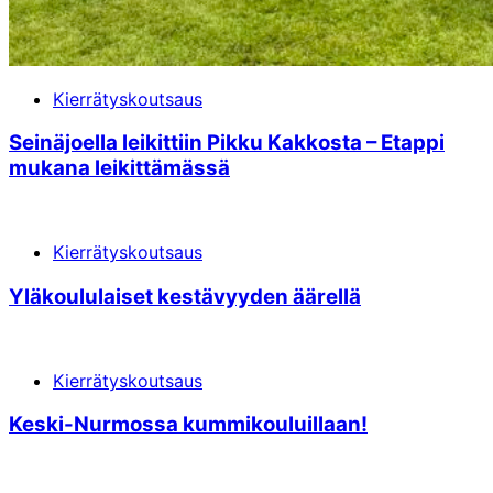
Kierrätyskoutsaus
Seinäjoella leikittiin Pikku Kakkosta – Etappi
mukana leikittämässä
Kierrätyskoutsaus
Yläkoululaiset kestävyyden äärellä
Kierrätyskoutsaus
Keski-Nurmossa kummikouluillaan!