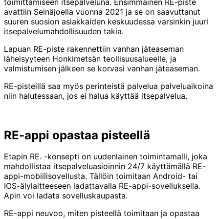
toimittamiseen itsepalveluna. Ensimmäinen RE-piste
avattiin Seinäjoella vuonna 2021 ja se on saavuttanut
suuren suosion asiakkaiden keskuudessa varsinkin juuri
itsepalvelumahdollisuuden takia.
Lapuan RE-piste rakennettiin vanhan jäteaseman
läheisyyteen Honkimetsän teollisuusalueelle, ja
valmistumisen jälkeen se korvasi vanhan jäteaseman.
RE-pisteillä saa myös perinteistä palvelua palveluaikoina
niin halutessaan, jos ei halua käyttää itsepalvelua.
RE-appi opastaa pisteellä
Etapin RE. -konsepti on uudenlainen toimintamalli, joka
mahdollistaa itsepalveluasioinnin 24/7 käyttämällä RE-
appi-mobiilisovellusta. Tällöin toimitaan Android- tai
IOS-älylaitteeseen ladattavalla RE-appi-sovelluksella.
Apin voi ladata sovelluskaupasta.
RE-appi neuvoo, miten pisteellä toimitaan ja opastaa