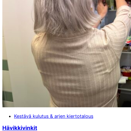
Kestävä kulutus & arjen kiertotalous
Hävikkivinkit