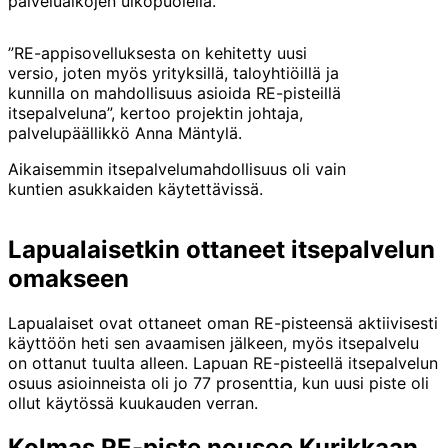
palveluaikojen ulkopuolella.
”RE-appisovelluksesta on kehitetty uusi
versio, joten myös yrityksillä, taloyhtiöillä ja
kunnilla on mahdollisuus asioida RE-pisteillä
itsepalveluna”, kertoo projektin johtaja,
palvelupäällikkö Anna Mäntylä.
Aikaisemmin itsepalvelumahdollisuus oli vain
kuntien asukkaiden käytettävissä.
Lapualaisetkin ottaneet itsepalvelun
omakseen
Lapualaiset ovat ottaneet oman RE-pisteensä aktiivisesti
käyttöön heti sen avaamisen jälkeen, myös itsepalvelu
on ottanut tuulta alleen. Lapuan RE-pisteellä itsepalvelun
osuus asioinneista oli jo 77 prosenttia, kun uusi piste oli
ollut käytössä kuukauden verran.
Kolmas RE-piste nousee Kurikkaan