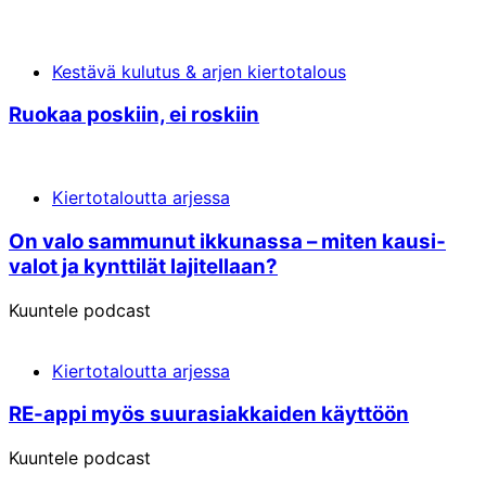
Kestävä kulutus & arjen kiertotalous
Ruokaa poskiin, ei roskiin
Kiertotaloutta arjessa
On valo sammunut ikkunassa – miten kausi­
valot ja kynttilät lajitellaan?
Kuuntele podcast
Kiertotaloutta arjessa
RE-appi myös suur­asiakkai­den käyttöön
Kuuntele podcast