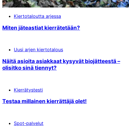
Kiertotaloutta arjessa
Miten jäte­astiat kierrätetään?
Uusi arjen kiertotalous
Näitä asioita asiakkaat kysyvät bio­jätteestä –
olisitko sinä tiennyt?
Kierrätystesti
Testaa millainen kierrättäjä olet!
Spot-palvelut