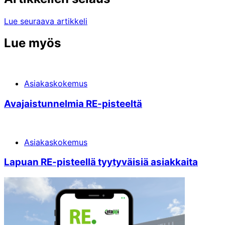
Lue seuraava artikkeli
Lue myös
Asiakaskokemus
Avajais­tunnelmia RE-pisteeltä
Asiakaskokemus
Lapuan RE-pisteellä tyytyväisiä asiakkaita