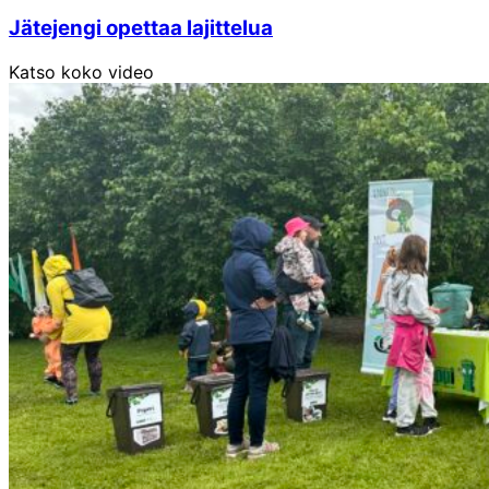
Jätejengi opettaa lajittelua
Katso koko video