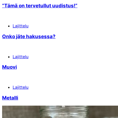
”Tämä on terve­tullut uudistus!”
Lajittelu
Onko jäte hakusessa?
Lajittelu
Muovi
Lajittelu
Metalli