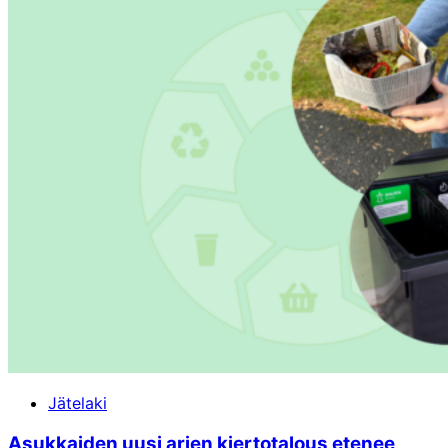
Jätelaki
Asukkaiden uusi arjen kierto­talous etenee