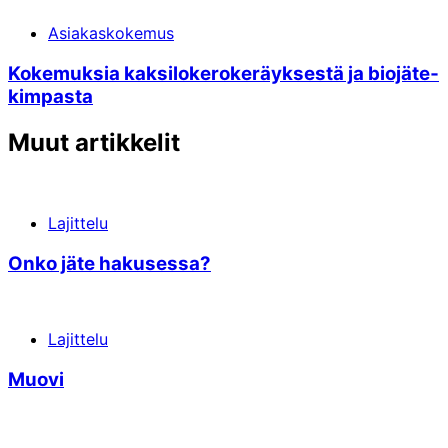
Asiakaskokemus
Kokemuksia kaksi­lokero­keräyksestä ja bio­jäte­
kimpasta
Muut artikkelit
Lajittelu
Onko jäte hakusessa?
Lajittelu
Muovi