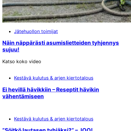
Jätehuollon toimijat
Näin näppärästi asumislietteiden tyhjennys
sujuu!
Katso koko video
Kestävä kulutus & arjen kiertotalous
Ei hevillä hävikkiin – Reseptit hävikin
vähentämiseen
Kestävä kulutus & arjen kiertotalous
”Söitkö lautasen tyhjäksi?” – JOO!