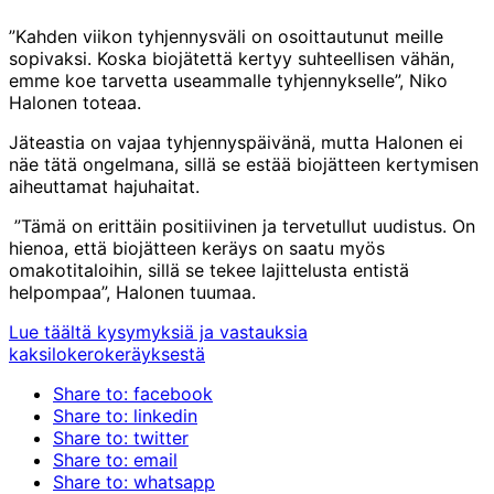
”Kahden viikon tyhjennysväli on osoittautunut meille
sopivaksi. Koska biojätettä kertyy suhteellisen vähän,
emme koe tarvetta useammalle tyhjennykselle”, Niko
Halonen toteaa.
Jäteastia on vajaa tyhjennyspäivänä, mutta Halonen ei
näe tätä ongelmana, sillä se estää biojätteen kertymisen
aiheuttamat hajuhaitat.
”Tämä on erittäin positiivinen ja tervetullut uudistus. On
hienoa, että biojätteen keräys on saatu myös
omakotitaloihin, sillä se tekee lajittelusta entistä
helpompaa”, Halonen tuumaa.
Lue täältä kysymyksiä ja vastauksia
kaksilokerokeräyksestä
Share to: facebook
Share to: linkedin
Share to: twitter
Share to: email
Share to: whatsapp