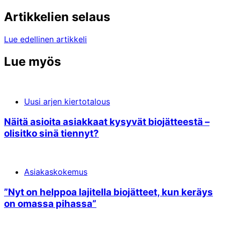
Artikkelien selaus
Lue edellinen artikkeli
Lue myös
Uusi arjen kiertotalous
Näitä asioita asiakkaat kysyvät bio­jätteestä –
olisitko sinä tiennyt?
Asiakaskokemus
”Nyt on helppoa lajitella bio­jätteet, kun keräys
on omassa pihassa”