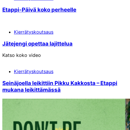
Etappi-Päivä koko perheelle
Kierrätyskoutsaus
Jätejengi opettaa lajittelua
Katso koko video
Kierrätyskoutsaus
Seinäjoella leikittiin Pikku Kakkosta – Etappi
mukana leikittämässä