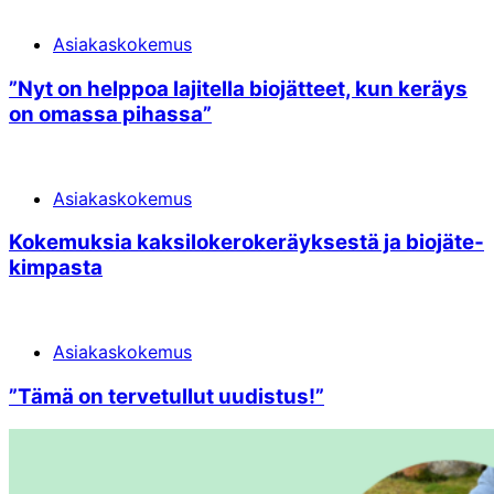
Asiakaskokemus
”Nyt on helppoa lajitella bio­jätteet, kun keräys
on omassa pihassa”
Asiakaskokemus
Kokemuksia kaksi­lokero­keräyksestä ja bio­jäte­
kimpasta
Asiakaskokemus
”Tämä on terve­tullut uudistus!”