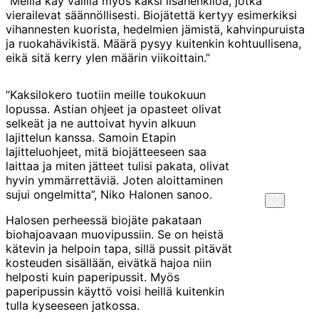
”Meillä käy välillä myös kaksi lisähenkilöä, jotka
vierailevat säännöllisesti. Biojätettä kertyy esimerkiksi
vihannesten kuorista, hedelmien jämistä, kahvinpuruista
ja ruokahävikistä. Määrä pysyy kuitenkin kohtuullisena,
eikä sitä kerry ylen määrin viikoittain.”
”Kaksilokero tuotiin meille toukokuun
lopussa. Astian ohjeet ja opasteet olivat
selkeät ja ne auttoivat hyvin alkuun
lajittelun kanssa. Samoin Etapin
lajitteluohjeet, mitä biojätteeseen saa
laittaa ja miten jätteet tulisi pakata, olivat
hyvin ymmärrettäviä. Joten aloittaminen
sujui ongelmitta”, Niko Halonen sanoo.
Halosen perheessä biojäte pakataan
biohajoavaan muovipussiin. Se on heistä
kätevin ja helpoin tapa, sillä pussit pitävät
kosteuden sisällään, eivätkä hajoa niin
helposti kuin paperipussit. Myös
paperipussin käyttö voisi heillä kuitenkin
tulla kyseeseen jatkossa.