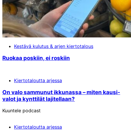
Kestävä kulutus & arjen kiertotalous
Ruokaa poskiin, ei roskiin
Kiertotaloutta arjessa
On valo sammunut ikkunassa – miten kausi­
valot ja kynttilät lajitellaan?
Kuuntele podcast
Kiertotaloutta arjessa