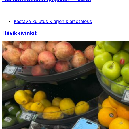
Kestävä kulutus & arjen kiertotalous
Hävikkivinkit