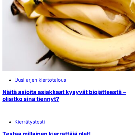
Uusi arjen kiertotalous
Näitä asioita asiakkaat kysyvät bio­jätteestä –
olisitko sinä tiennyt?
Kierrätystesti
Testaa millainen kierrättäjä olet!