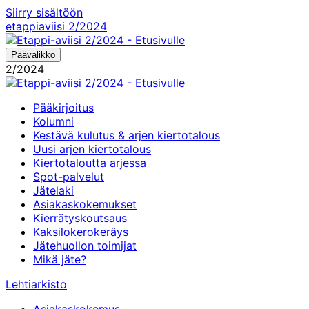
Siirry sisältöön
etappiaviisi
2/2024
Päävalikko
2/2024
Pääkirjoitus
Kolumni
Kestävä kulutus & arjen kiertotalous
Uusi arjen kiertotalous
Kiertotaloutta arjessa
Spot-palvelut
Jätelaki
Asiakaskokemukset
Kierrätyskoutsaus
Kaksilokerokeräys
Jätehuollon toimijat
Mikä jäte?
Lehtiarkisto