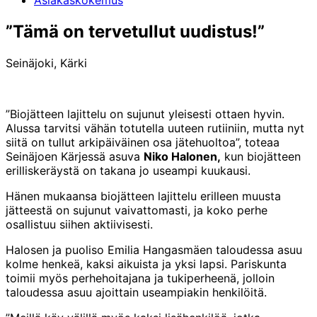
Asiakaskokemus
”Tämä on terve­tullut uudistus!”
Seinäjoki, Kärki
”Biojätteen lajittelu on sujunut yleisesti ottaen hyvin.
Alussa tarvitsi vähän totutella uuteen rutiiniin, mutta nyt
siitä on tullut arkipäiväinen osa jätehuoltoa”, toteaa
Seinäjoen Kärjessä asuva
Niko Halonen,
kun biojätteen
erilliskeräystä on takana jo useampi kuukausi.
Hänen mukaansa biojätteen lajittelu erilleen muusta
jätteestä on sujunut vaivattomasti, ja koko perhe
osallistuu siihen aktiivisesti.
Halosen ja puoliso Emilia Hangasmäen taloudessa asuu
kolme henkeä, kaksi aikuista ja yksi lapsi. Pariskunta
toimii myös perhehoitajana ja tukiperheenä, jolloin
taloudessa asuu ajoittain useampiakin henkilöitä.