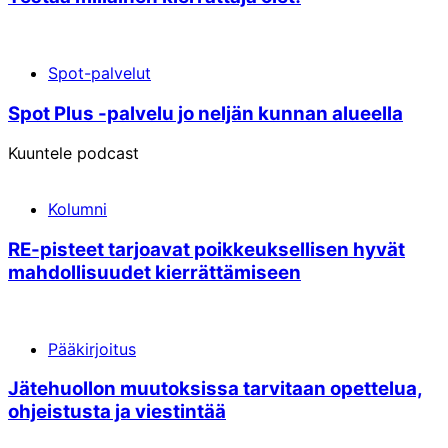
Spot-palvelut
Spot Plus -palvelu jo neljän kunnan alueella
Kuuntele podcast
Kolumni
RE-pisteet tarjoavat poikkeuksellisen hyvät
mahdollisuudet kierrättämiseen
Pääkirjoitus
Jätehuollon muutoksissa tarvitaan opettelua,
ohjeistusta ja viestintää