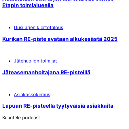
Etapin toimi­alueella
Uusi arjen kiertotalous
Kurikan RE-piste avataan alkukesästä 2025
Jätehuollon toimijat
Jäte­aseman­hoita­jana RE-pisteillä
Asiakaskokemus
Lapuan RE-pisteellä tyytyväisiä asiakkaita
Kuuntele podcast