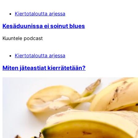
Kiertotaloutta arjessa
Kesä­duunissa ei soinut blues
Kuuntele podcast
Kiertotaloutta arjessa
Miten jäte­astiat kierrätetään?