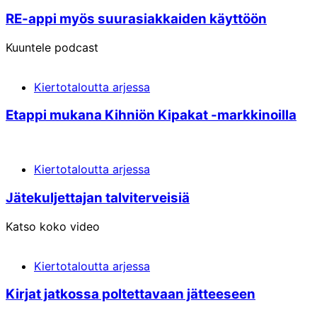
RE-appi myös suur­asiakkai­den käyttöön
Kuuntele podcast
Kiertotaloutta arjessa
Etappi mukana Kihniön Kipakat -markkinoilla
Kiertotaloutta arjessa
Jätekuljettajan talviterveisiä
Katso koko video
Kiertotaloutta arjessa
Kirjat jatkossa poltettavaan jätteeseen