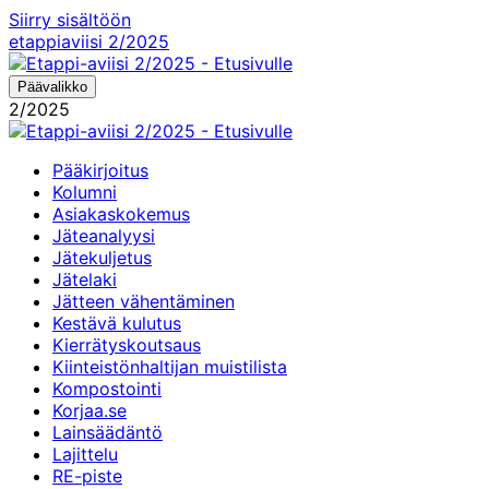
Siirry sisältöön
etappiaviisi
2/2025
Päävalikko
2/2025
Pääkirjoitus
Kolumni
Asiakaskokemus
Jäteanalyysi
Jätekuljetus
Jätelaki
Jätteen vähentäminen
Kestävä kulutus
Kierrätyskoutsaus
Kiinteistönhaltijan muistilista
Kompostointi
Korjaa.se
Lainsäädäntö
Lajittelu
RE-piste