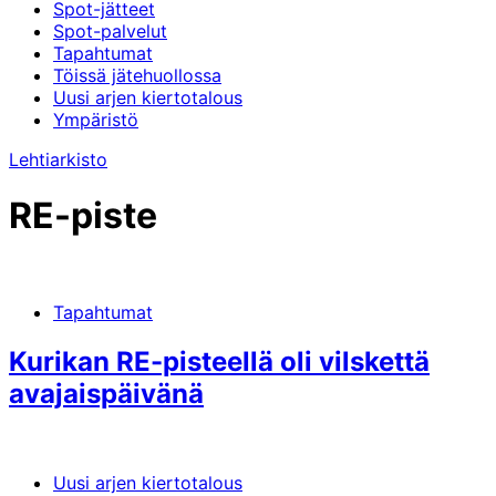
Spot-jätteet
Spot-palvelut
Tapahtumat
Töissä jätehuollossa
Uusi arjen kiertotalous
Ympäristö
Lehtiarkisto
RE-piste
Tapahtumat
Kurikan RE-pisteellä oli vilskettä
avajaispäivänä
Uusi arjen kiertotalous