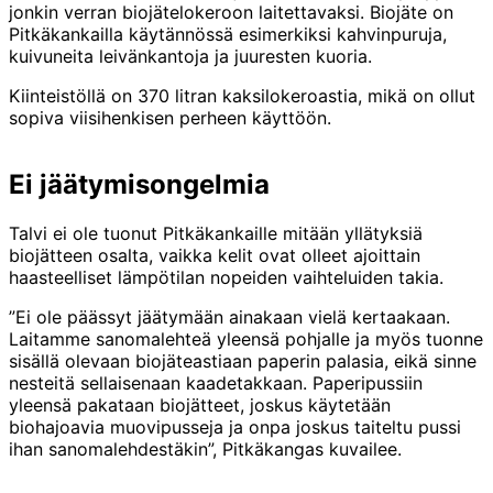
jonkin verran biojätelokeroon laitettavaksi. Biojäte on
Pitkäkankailla käytännössä esimerkiksi kahvinpuruja,
kuivuneita leivänkantoja ja juuresten kuoria.
Kiinteistöllä on 370 litran kaksilokeroastia, mikä on ollut
sopiva viisihenkisen perheen käyttöön.
Ei jäätymisongelmia
Talvi ei ole tuonut Pitkäkankaille mitään yllätyksiä
biojätteen osalta, vaikka kelit ovat olleet ajoittain
haasteelliset lämpötilan nopeiden vaihteluiden takia.
”Ei ole päässyt jäätymään ainakaan vielä kertaakaan.
Laitamme sanomalehteä yleensä pohjalle ja myös tuonne
sisällä olevaan biojäteastiaan paperin palasia, eikä sinne
nesteitä sellaisenaan kaadetakkaan. Paperipussiin
yleensä pakataan bio­jätteet, joskus käytetään
biohajoavia muovipusseja ja onpa joskus taiteltu pussi
ihan sanomalehdestäkin”, Pitkäkangas kuvailee.