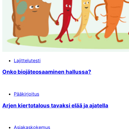
Lajittelutesti
Onko biojäteosaaminen hallussa?
Pääkirjoitus
Arjen kiertotalous tavaksi elää ja ajatella
Asiakaskokemus