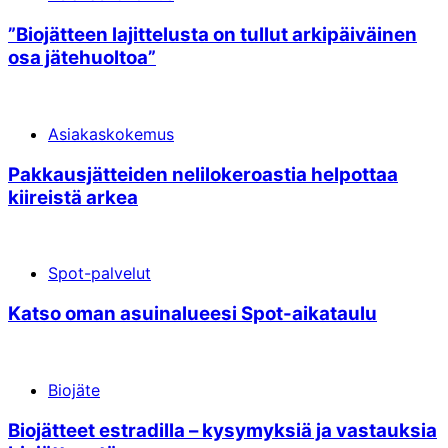
”Biojätteen lajittelusta on tullut arkipäiväinen
osa jätehuoltoa”
Asiakaskokemus
Pakkausjätteiden nelilokeroastia helpottaa
kiireistä arkea
Spot-palvelut
Katso oman asuinalueesi Spot-aikataulu
Biojäte
Biojätteet estradilla – kysymyksiä ja vastauksia