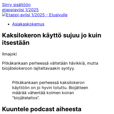
Siirry sisältöön
etappiaviisi
1/2025
Asiakaskokemus
Kaksilokeron käyttö sujuu jo kuin
itsestään
Ilmajoki
Pitkäkankaan perheessä vältetään hävikkiä, mutta
biojätelokeroon lajiteltavaakin syntyy.
Pitkäkankaan perheessä kaksilokeron
käyttöön on jo hyvin totuttu. Biojätteen
määrää vähentää kolmen koiran
”biojätelaitos”.
Kuuntele podcast aiheesta