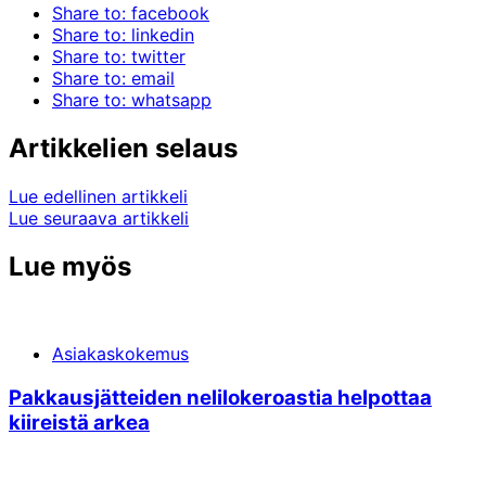
Share to: facebook
Share to: linkedin
Share to: twitter
Share to: email
Share to: whatsapp
Artikkelien selaus
Lue edellinen artikkeli
Lue seuraava artikkeli
Lue myös
Asiakaskokemus
Pakkausjätteiden nelilokeroastia helpottaa
kiireistä arkea