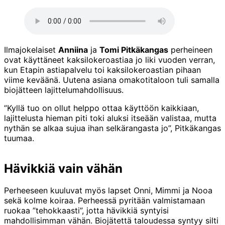
Ilmajokelaiset
Anniina
ja
Tomi Pitkäkangas
perheineen
ovat käyttäneet kaksilokeroastiaa jo liki vuoden verran,
kun Etapin astiapalvelu toi kaksilokeroastian pihaan
viime keväänä. Uutena asiana omakotitaloon tuli samalla
biojätteen lajittelumahdollisuus.
”Kyllä tuo on ollut helppo ottaa käyttöön kaikkiaan,
lajittelusta hieman piti toki aluksi itseään valistaa, mutta
nythän se alkaa sujua ihan selkärangasta jo”, Pitkäkangas
tuumaa.
Hävikkiä vain vähän
Perheeseen kuuluvat myös lapset Onni, Mimmi ja Nooa
sekä kolme koiraa. Perheessä pyritään valmistamaan
ruokaa ”tehokkaasti”, jotta hävikkiä syntyisi
mahdollisimman vähän. Biojätettä taloudessa syntyy silti